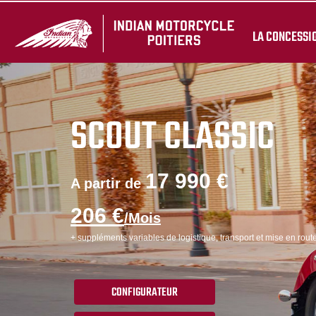
LA CONCESSI
SCOUT CLASSIC
17 990 €
A partir de
206 €
/Mois
+ suppléments variables de logistique, transport et mise en route
CONFIGURATEUR