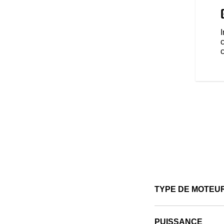
onçue pour être customisée.
ccessoires qui offrent
de confort et de protection selon
 Peu importe le voyage, nous
c
TYPE DE MOTEU
PUISSANCE