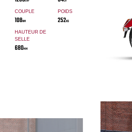
cm³
CV
COUPLE
POIDS
108
252
NM
KG
HAUTEUR DE
SELLE
680
MM