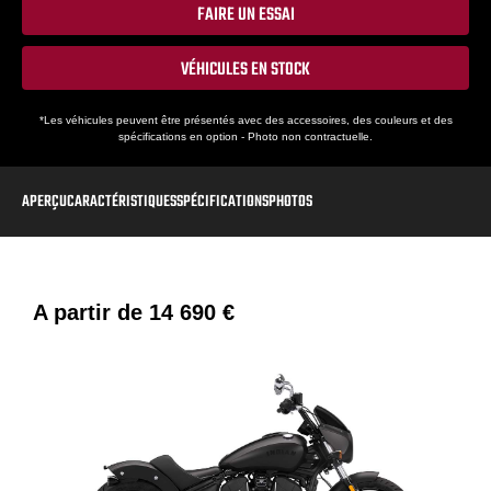
FAIRE UN ESSAI
VÉHICULES EN STOCK
*Les véhicules peuvent être présentés avec des accessoires, des couleurs et des
spécifications en option - Photo non contractuelle.
APERÇU
CARACTÉRISTIQUES
SPÉCIFICATIONS
PHOTOS
A partir de
14 690 €