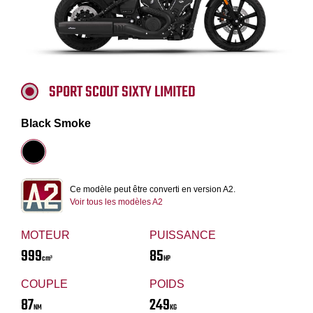
SPORT SCOUT SIXTY LIMITED
Black Smoke
Ce modèle peut être converti en version A2.
Voir tous les modèles A2
MOTEUR
PUISSANCE
999
85
cm³
HP
COUPLE
POIDS
87
249
NM
KG